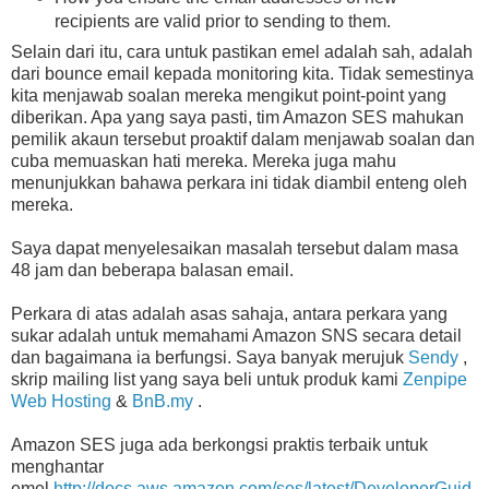
recipients are valid prior to sending to them.
Selain dari itu, cara untuk pastikan emel adalah sah, adalah
dari bounce email kepada monitoring kita. Tidak semestinya
kita menjawab soalan mereka mengikut point-point yang
diberikan. Apa yang saya pasti, tim Amazon SES mahukan
pemilik akaun tersebut proaktif dalam menjawab soalan dan
cuba memuaskan hati mereka. Mereka juga mahu
menunjukkan bahawa perkara ini tidak diambil enteng oleh
mereka.
Saya dapat menyelesaikan masalah tersebut dalam masa
48 jam dan beberapa balasan email.
Perkara di atas adalah asas sahaja, antara perkara yang
sukar adalah untuk memahami Amazon SNS secara detail
dan bagaimana ia berfungsi. Saya banyak merujuk
Sendy
,
skrip mailing list yang saya beli untuk produk kami
Zenpipe
Web Hosting
&
BnB.my
.
Amazon SES juga ada berkongsi praktis terbaik untuk
menghantar
emel
http://docs.aws.amazon.com/ses/latest/DeveloperGuid