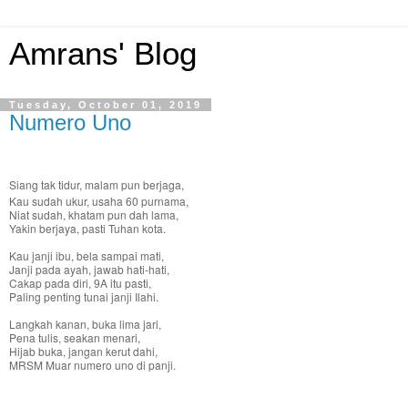
Amrans' Blog
Tuesday, October 01, 2019
Numero Uno
Siang tak tidur, malam pun berjaga,
Kau sudah ukur, usaha 60 purnama,
Niat sudah, khatam pun dah lama,
Yakin berjaya, pasti Tuhan kota.
Kau janji ibu, bela sampai mati,
Janji pada ayah, jawab hati-hati,
Cakap pada diri, 9A itu pasti,
Paling penting tunai janji Ilahi.
Langkah kanan, buka lima jari,
Pena tulis, seakan menari,
Hijab buka, jangan kerut dahi,
MRSM Muar numero uno di panji.